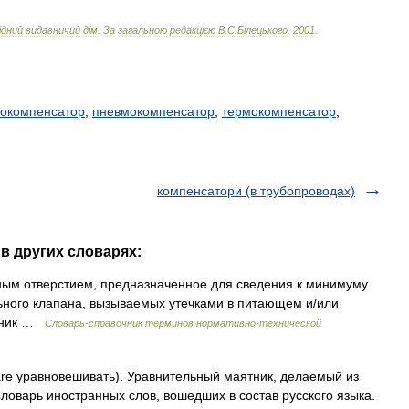
і
дний
видавничий
д
і
м
.
За
загальною
редакц
і
єю
В
.
С
.
Б
і
лецького
.
2001
.
окомпенсатор
,
пневмокомпенсатор
,
термокомпенсатор
,
компенсатори (в трубопроводах)
в других словарях:
ым отверстием, предназначенное для сведения к минимуму
ьного клапана, вызываемых утечками в питающем и/или
очник …
Словарь-справочник терминов нормативно-технической
are уравновешивать). Уравнительный маятник, делаемый из
ловарь иностранных слов, вошедших в состав русского языка.