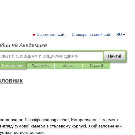
Запомнить сайт
Словарь на свой сайт
RU
едии на Академике
Найти!
Толкования
Переводы
Книги
Игры ⚽
словник
kompensator
,
Flüssigkeitsausgleicher
,
Kompensator
–
елемент
вигляд
і
гумової
камери
в
сталевому
корпус
і,
який
заповнений
ується
до
його
основи
.