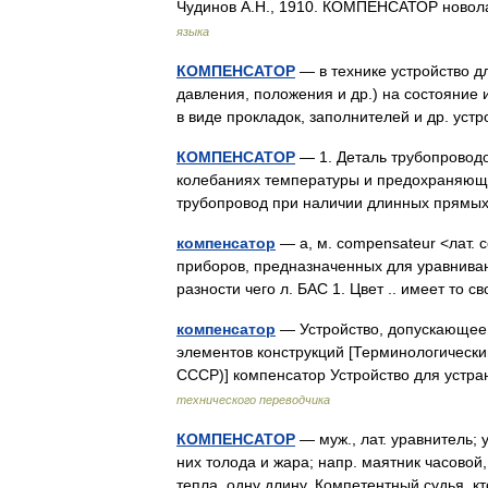
Чудинов А.Н., 1910. КОМПЕНСАТОР новол
языка
КОМПЕНСАТОР
— в технике устройство д
давления, положения и др.) на состояние
в виде прокладок, заполнителей и др. у
КОМПЕНСАТОР
— 1. Деталь трубопровод
колебаниях температуры и предохраняюща
трубопровод при наличии длинных прямых
компенсатор
— а, м. compensateur <лат. 
приборов, предназначенных для уравниван
разности чего л. БАС 1. Цвет .. имеет то
компенсатор
— Устройство, допускающее
элементов конструкций [Терминологически
СССР)] компенсатор Устройство для уст
технического переводчика
КОМПЕНСАТОР
— муж., лат. уравнитель; 
них толода и жара; напр. маятник часово
тепла, одну длину. Компетентный судья, к