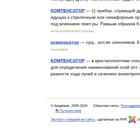
КОМПЕНСАТОР
— 1) прибор, служащий дл
идущих к стрелочным или семафорным при
под влиянием темп ры. Равным образом К
железнодорожный словарь
компенсатор
— сущ., кол во синонимов: 6
синонимов
КОМПЕНСАТОР
— в кристаллооптике спец
для определения наименований осей опт. 
разности хода лучей в сечениях анизотро
© Академик, 2000-2026
Обратная связь:
Техподдерж
👣 Путешествия
Экспорт словарей на сайты
, сделанные на PHP,
Jo