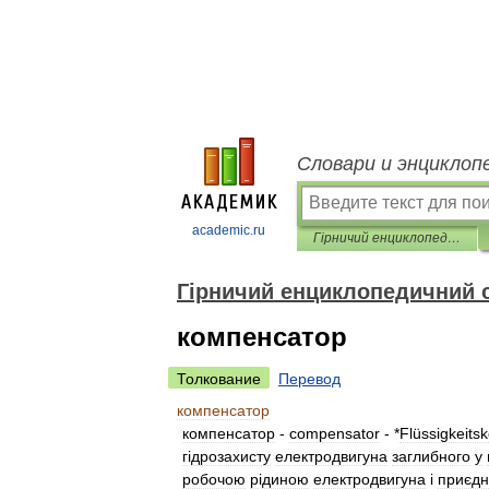
Словари и энциклоп
academic.ru
Гірничий енциклопедичний словник
Гірничий енциклопедичний 
компенсатор
Толкование
Перевод
компенсатор
компенсатор
-
compensator
- *
Flüssigkeits
г
і
дрозахисту
електродвигуна
заглибного
у
робочою
р
і
диною
електродвигуна
і
приєдн