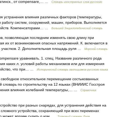
атинск., от compensare,… …
Словарь иностранных слов русского
ля устранения влияния различных факторов (температуры,
 и работу систем, сооружений, машин, приборов. Выполняется
стройств. Компенсаторами… …
Большой Энциклопедический словарь
ов, позволяющая последним изменять свою длину при
я их от возникновения опасных напряжений. К. включается в
 участков. 2. Дополнительная площадь руля …
Морской словарь
compensare уравнивать. 1. спец. Название различного рода
ия каких л. условий работы механизмов или для измерения
 свойство, что при… …
Исторический словарь галлицизмов русского языка
 свободное относительное перемещение состыкованных
й словарь по строительству на 12 языках (ВНИИИС Госстроя
ранения влияния колебаний температуры,… …
Справочник
устройство при разных снарядах, для устранения действия на
й, сложного устройства, сохраняющий при всех переменах
то может, вправе судить о ком …
Толковый словарь Даля