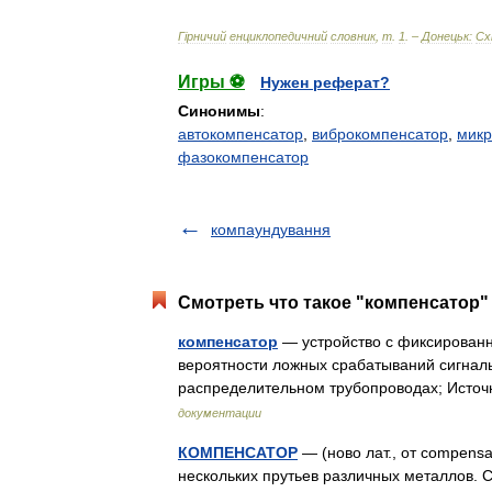
Г
і
рничий
енциклопедичний
словник
,
т
.
1
. –
Донецьк:
Сх
Игры ⚽
Нужен реферат?
Синонимы
:
автокомпенсатор
,
виброкомпенсатор
,
микр
фазокомпенсатор
компаундування
Смотреть что такое "компенсатор" 
компенсатор
— устройство с фиксированн
вероятности ложных срабатываний сигнал
распределительном трубопроводах; Ист
документации
КОМПЕНСАТОР
— (ново лат., от compens
нескольких прутьев различных металлов. С