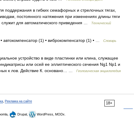
я поддержания в гибких семафорных и стрелочных тягах,
водам, постоянного натяжения при изменениях длины тяги
. служит для автоматического приведения …
Технический
 • автокомпенсатор (1) • виброкомпенсатор (1) • …
Словарь
иальное устройство в виде пластинки или клина, служащее
индикатрисы или осей ее эллиптического сечения Ng1 Np1 и
пных к лов. Действие К. основано… …
Геологическая энциклопедия
ка
,
Реклама на сайте
18+
omla,
Drupal,
WordPress, MODx.